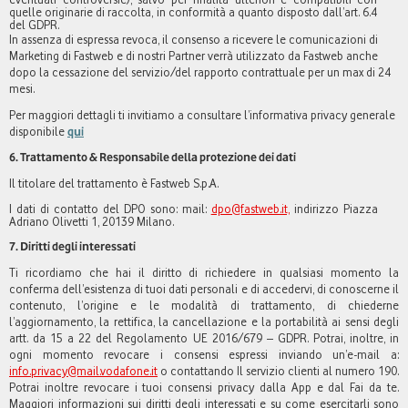
quelle originarie di raccolta, in conformità a quanto disposto dall’art. 6.4
del GDPR.
In assenza di espressa revoca, il consenso a ricevere le comunicazioni di
Marketing di Fastweb e di nostri Partner verrà utilizzato da Fastweb anche
dopo la cessazione del servizio/del rapporto contrattuale per un max di 24
mesi.
Per maggiori dettagli ti invitiamo a consultare l’informativa privacy generale
disponibile
qui
6. Trattamento & Responsabile della protezione dei dati
Il titolare del trattamento è Fastweb S.p.A.
I dati di contatto del DPO sono: mail:
dpo@fastweb.it,
indirizzo Piazza
Adriano Olivetti 1, 20139 Milano.
7. Diritti degli interessati
Ti ricordiamo che hai il diritto di richiedere in qualsiasi momento la
conferma dell’esistenza di tuoi dati personali e di accedervi, di conoscerne il
contenuto, l’origine e le modalità di trattamento, di chiederne
l’aggiornamento, la rettifica, la cancellazione e la portabilità ai sensi degli
artt. da 15 a 22 del Regolamento UE 2016/679 – GDPR. Potrai, inoltre, in
ogni momento revocare i consensi espressi inviando un’e-mail a:
info.privacy@mail.vodafone.it
o contattando Il servizio clienti al numero 190.
Potrai inoltre revocare i tuoi consensi privacy dalla App e dal Fai da te.
Maggiori informazioni sui diritti degli interessati e su come esercitarli sono