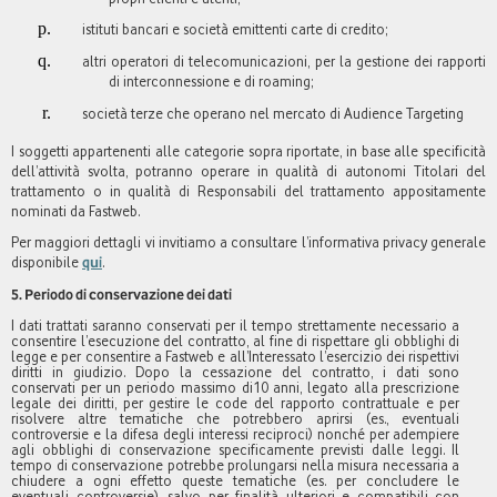
istituti bancari e società emittenti carte di credito;
altri operatori di telecomunicazioni, per la gestione dei rapporti
di interconnessione e di roaming;
società terze che operano nel mercato di Audience Targeting
I soggetti appartenenti alle categorie sopra riportate, in base alle specificità
dell’attività svolta, potranno operare in qualità di autonomi Titolari del
trattamento o in qualità di Responsabili del trattamento appositamente
nominati da Fastweb.
Per maggiori dettagli vi invitiamo a consultare l’informativa privacy generale
disponibile
qui
.
5. Periodo di conservazione dei dati
I dati trattati saranno conservati per il tempo strettamente necessario a
consentire l’esecuzione del contratto, al fine di rispettare gli obblighi di
legge e per consentire a Fastweb e all’Interessato l’esercizio dei rispettivi
diritti in giudizio. Dopo la cessazione del contratto, i dati sono
conservati per un periodo massimo di10 anni, legato alla prescrizione
legale dei diritti, per gestire le code del rapporto contrattuale e per
risolvere altre tematiche che potrebbero aprirsi (es., eventuali
controversie e la difesa degli interessi reciproci) nonché per adempiere
agli obblighi di conservazione specificamente previsti dalle leggi. Il
tempo di conservazione potrebbe prolungarsi nella misura necessaria a
chiudere a ogni effetto queste tematiche (es. per concludere le
eventuali controversie), salvo per finalità ulteriori e compatibili con