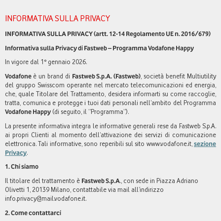
INFORMATIVA SULLA PRIVACY
INFORMATIVA SULLA PRIVACY (artt. 12-14 Regolamento UE n. 2016/679)
Informativa sulla Privacy di Fastweb – Programma Vodafone Happy
In vigore dal 1° gennaio 2026.
Vodafone
è un brand di
Fastweb S.p.A. (Fastweb)
, società benefit Multiutility
del gruppo Swisscom operante nel mercato telecomunicazioni ed energia,
che, quale Titolare del Trattamento, desidera informarti su come raccoglie,
tratta, comunica e protegge i tuoi dati personali nell’ambito del Programma
Vodafone Happy
(di seguito, il “Programma”).
La presente informativa integra le informative generali rese da Fastweb S.p.A.
ai propri Clienti al momento dell’attivazione dei servizi di comunicazione
elettronica. Tali informative, sono reperibili sul sito www.vodafone.it,
sezione
Privacy
.
1. Chi siamo
Il titolare del trattamento è
Fastweb S.p.A
., con sede in Piazza Adriano
Olivetti 1, 20139 Milano, contattabile via mail all’indirizzo
info.privacy@mail.vodafone.it.
2. Come contattarci