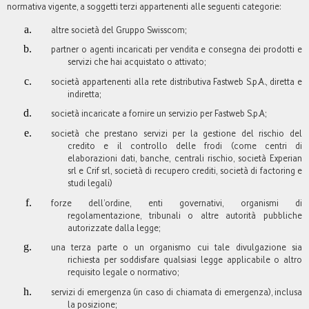
normativa vigente, a soggetti terzi appartenenti alle seguenti categorie:
altre società del Gruppo Swisscom;
partner o agenti incaricati per vendita e consegna dei prodotti e
servizi che hai acquistato o attivato;
società appartenenti alla rete distributiva Fastweb S.p.A., diretta e
indiretta;
società incaricate a fornire un servizio per Fastweb S.p.A;
società che prestano servizi per la gestione del rischio del
credito e il controllo delle frodi (come centri di
elaborazioni dati, banche, centrali rischio, società Experian
srl e Crif srl, società di recupero crediti, società di factoring e
studi legali)
forze dell’ordine, enti governativi, organismi di
regolamentazione, tribunali o altre autorità pubbliche
autorizzate dalla legge;
una terza parte o un organismo cui tale divulgazione sia
richiesta per soddisfare qualsiasi legge applicabile o altro
requisito legale o normativo;
servizi di emergenza (in caso di chiamata di emergenza), inclusa
la posizione;